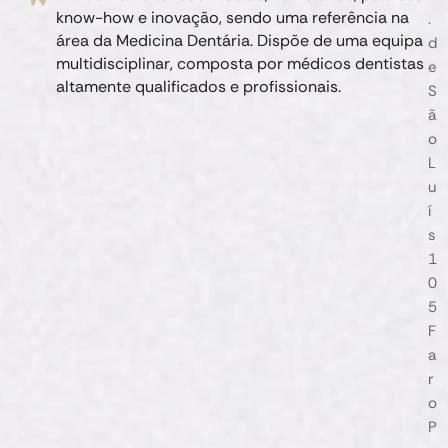
know-how e inovação, sendo uma referência na
.
área da Medicina Dentária. Dispõe de uma equipa
d
multidisciplinar, composta por médicos dentistas
e
altamente qualificados e profissionais.
S
ã
o
L
u
í
s
1
0
5
F
a
r
o
P