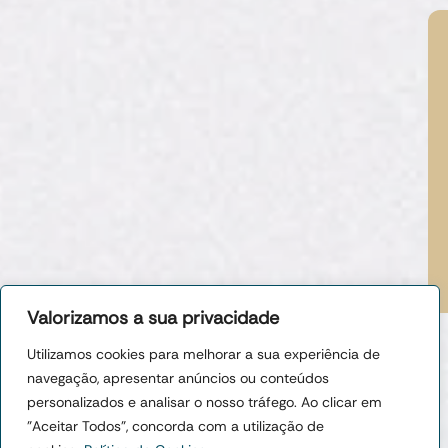
Valorizamos a sua privacidade
-
Utilizamos cookies para melhorar a sua experiência de
Desenvolvid
© 2026 -
Termos e Condições
o por Dash
All Rights
navegação, apresentar anúncios ou conteúdos
Política de Privacidade
Digital Lda
Reserved
personalizados e analisar o nosso tráfego. Ao clicar em
Política de Cookies
"Aceitar Todos", concorda com a utilização de
Livro de Reclamações