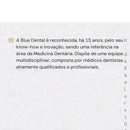
A Blue Dental é reconhecida, há 15 anos, pelo seu
R
know-how e inovação, sendo uma referência na
.
área da Medicina Dentária. Dispõe de uma equipa
d
multidisciplinar, composta por médicos dentistas
e
altamente qualificados e profissionais.
S
ã
o
L
u
í
s
1
0